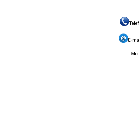
T
ele
E-
ma
Mo-